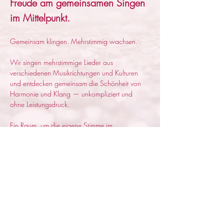
Freude am gemeinsamen Singen 
im Mittelpunkt.
Gemeinsam klingen. Mehrstimmig wachsen.
Wir singen mehrstimmige Lieder aus 
verschiedenen Musikrichtungen und Kulturen 
und entdecken gemeinsam die Schönheit von 
Harmonie und Klang — unkompliziert und 
ohne Leistungsdruck. 
Ein Raum, um die eigene Stimme im 
gemeinsamen Chorklang zu entdecken, erleben 
und entfalten.
Nicht Perfektion steht im Vordergrund, sondern 
die Freude am gemeinsamen Klingen.
Es sind keine Chorerfahrungen nötig. Freude am 
Singen genügt.