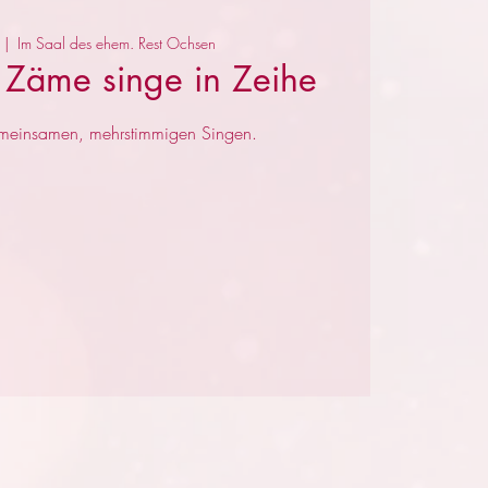
  |  
Im Saal des ehem. Rest Ochsen
 Zäme singe in Zeihe
meinsamen, mehrstimmigen Singen.