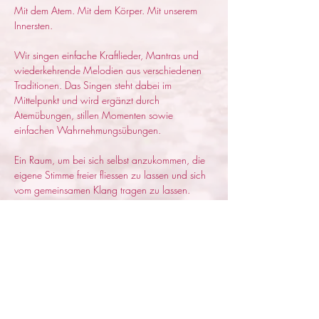
Mit dem Atem. Mit dem Körper. Mit unserem 
Innersten.
Wir singen einfache Kraftlieder, Mantras und 
wiederkehrende Melodien aus verschiedenen 
Traditionen. Das Singen steht dabei im 
Mittelpunkt und wird ergänzt durch 
Atemübungen, stillen Momenten sowie 
einfachen Wahrnehmungsübungen.
Ein Raum, um bei sich selbst anzukommen, die 
eigene Stimme freier fliessen zu lassen und sich 
vom gemeinsamen Klang tragen zu lassen.
Nicht Perfektion steht im Vordergrund, sondern 
Präsenz, gemeinsames Erleben und die 
Verbindung hin zum Leben zwischen Himmel 
und Erde.
Ein Raum zum Innehalten, Auftanken und 
Erinnern, wie heilsam gemeinsames Singen sein 