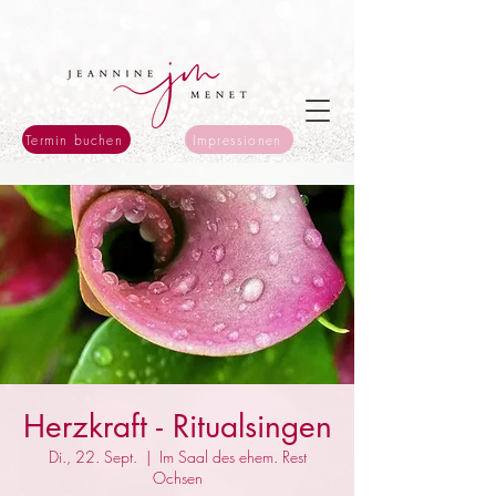
Termin buchen
Impressionen
Herzkraft - Ritualsingen
Di., 22. Sept.
  |  
Im Saal des ehem. Rest
Ochsen