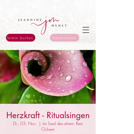
Termin buchen
Impressionen
Herzkraft - Ritualsingen
Di., 03. Nov.
  |  
Im Saal des ehem. Rest
Ochsen