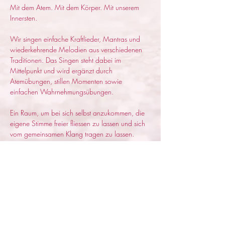
Mit dem Atem. Mit dem Körper. Mit unserem 
Innersten.
Wir singen einfache Kraftlieder, Mantras und 
wiederkehrende Melodien aus verschiedenen 
Traditionen. Das Singen steht dabei im 
Mittelpunkt und wird ergänzt durch 
Atemübungen, stillen Momenten sowie 
einfachen Wahrnehmungsübungen.
Ein Raum, um bei sich selbst anzukommen, die 
eigene Stimme freier fliessen zu lassen und sich 
vom gemeinsamen Klang tragen zu lassen.
Nicht Perfektion steht im Vordergrund, sondern 
Präsenz, gemeinsames Erleben und die 
Verbindung hin zum Leben zwischen Himmel 
und Erde.
Ein Raum zum Innehalten, Auftanken und 
Erinnern, wie heilsam gemeinsames Singen sein 