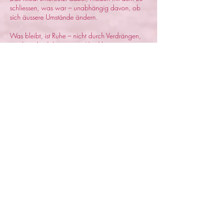
schliessen, was war – unabhängig davon, ob
sich äussere Umstände ändern.​
Was bleibt, ist Ruhe – nicht durch Verdrängen,
sondern durch bewussten Abschluss.
​​Kosten: CHF 150.- ​​
1 - 1.5 Stunden
Kann online oder vor Ort in Baden oder im
Fricktal stattfinden.
Kontaktangaben
Fricktal, Frick, Switzerland
info@j-me.net