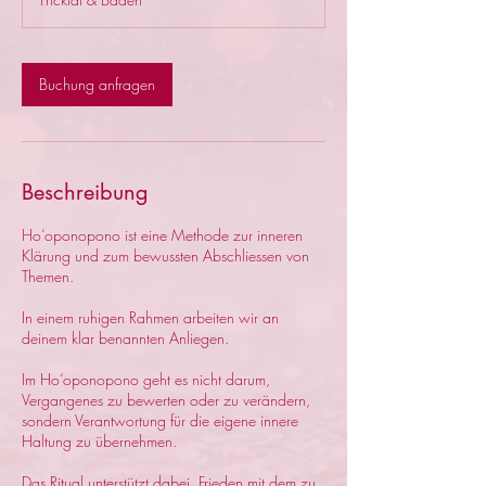
d
3
0
M
Buchung anfragen
i
n
.
Beschreibung
Ho‘oponopono ist eine Methode zur inneren
Klärung und zum bewussten Abschliessen von
Themen.
In einem ruhigen Rahmen arbeiten wir an
deinem klar benannten Anliegen.
Im Ho‘oponopono geht es nicht darum,
Vergangenes zu bewerten oder zu verändern,
sondern Verantwortung für die eigene innere
Haltung zu übernehmen.
Das Ritual unterstützt dabei, Frieden mit dem zu