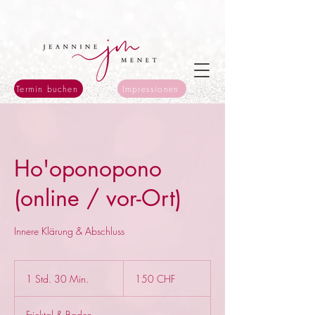
Termin buchen
Impressionen
Ho'oponopono
(online / vor-Ort)
Innere Klärung & Abschluss
150
Schweizer
1 Std. 30 Min.
1
150 CHF
Franken
S
t
Fricktal & Baden